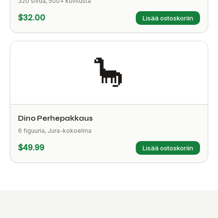
320 sivua, 500+ kuvitusta
$32.00
Lisää ostoskoriin
🦕
Dino Perhepakkaus
6 figuuria, Jura-kokoelma
$49.99
Lisää ostoskoriin