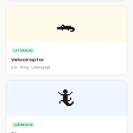
🐊
LIITUKAUSI
Velociraptor
2 m · 15 kg · Lihansyöjä
🦎
JURAKAUSI