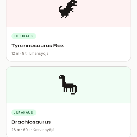
🦖
LIITUKAUSI
Tyrannosaurus Rex
12 m · 8 t · Lihansyöjä
🦕
JURAKAUSI
Brachiosaurus
26 m · 60 t · Kasvinsyöjä