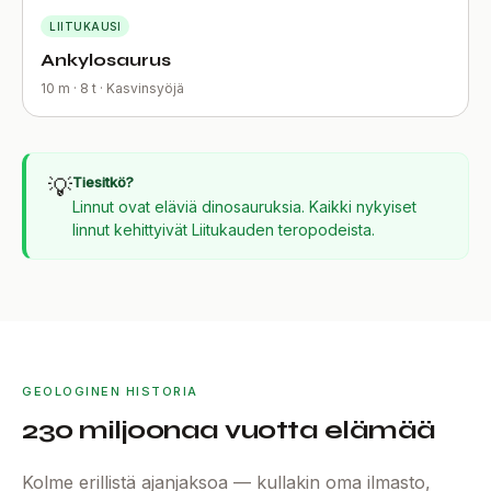
LIITUKAUSI
Ankylosaurus
10 m · 8 t · Kasvinsyöjä
💡
Tiesitkö?
Linnut ovat eläviä dinosauruksia. Kaikki nykyiset
linnut kehittyivät Liitukauden teropodeista.
GEOLOGINEN HISTORIA
230 miljoonaa vuotta elämää
Kolme erillistä ajanjaksoa — kullakin oma ilmasto,