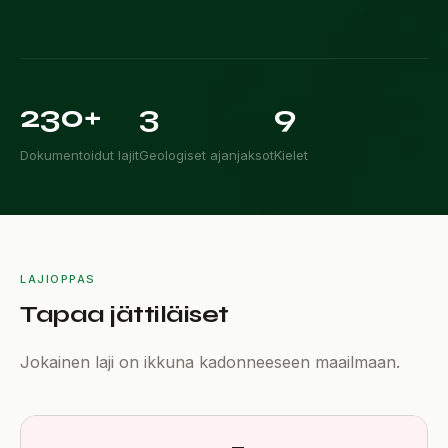

230+
3
9
Dokumentoidut lajit
Geologiset ajanjaksot
Kielet
LAJIOPPAS
Tapaa jättiläiset
Jokainen laji on ikkuna kadonneeseen maailmaan.