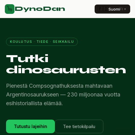
DynoDan
🦕
🇫🇮
Suomi
FI
▼
KOULUTUS · TIEDE · SEIKKAILU
Tutki
dinosaurusten
Pienestä Compsognathuksesta mahtavaan
Argentinosaurukseen — 230 miljoonaa vuotta
esihistoriallista elämää.
Tutustu lajeihin
Tee tietokilpailu