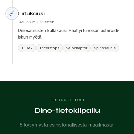
☄️
Liitukausi
145–66 milj. v. sitten
Dinosaurusten kultakausi. Päättyi tuhoisan asteroidi-
iskun myötä.
T. Rex
Triceratops
Velociraptor
Spinosaurus
TESTAA TIETOSI
Dino-tietokilpailu
5 kysymystä esihistoriallisesta maailmasta.