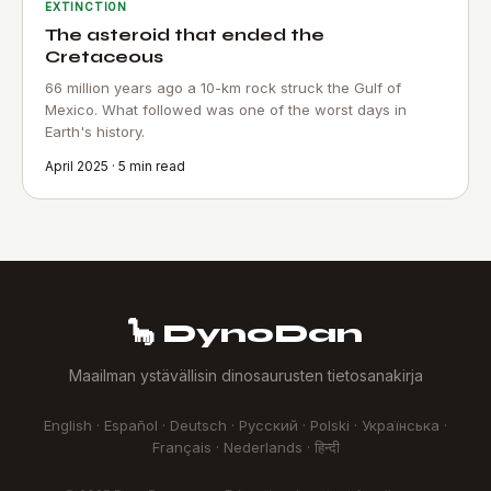
EXTINCTION
The asteroid that ended the
Cretaceous
66 million years ago a 10-km rock struck the Gulf of
Mexico. What followed was one of the worst days in
Earth's history.
April 2025 · 5 min read
🦕 DynoDan
Maailman ystävällisin dinosaurusten tietosanakirja
English · Español · Deutsch · Русский · Polski · Українська ·
Français · Nederlands · हिन्दी