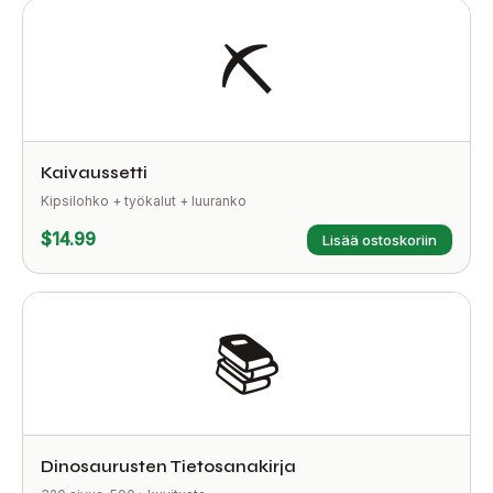
⛏️
Kaivaussetti
Kipsilohko + työkalut + luuranko
$14.99
Lisää ostoskoriin
📚
Dinosaurusten Tietosanakirja