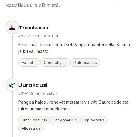
kasvillisuus ja eläimistö.
🌋
Triaskausi
252–201 milj. v. sitten
Ensimmäiset dinosaurukset Pangea-mantereella. Kuuma
ja kuiva ilmasto.
Eoraptor
Coelophysis
Plateosaurus
🌿
Jurakausi
201–145 milj. v. sitten
Pangea hajosi, rehevät metsät levisivät. Sauropodeista
tuli suurimmat maaeläimet.
Brachiosaurus
Stegosaurus
Diplodocus
Allosaurus