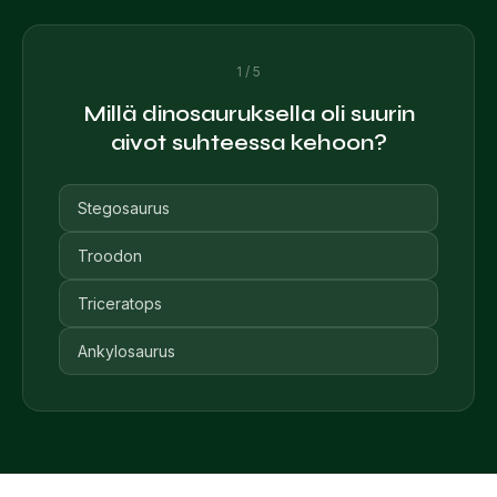
1 / 5
Millä dinosauruksella oli suurin
aivot suhteessa kehoon?
Stegosaurus
Troodon
Triceratops
Ankylosaurus