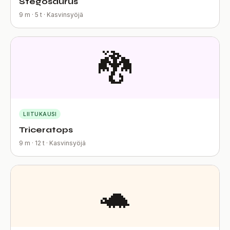
Stegosaurus
9 m · 5 t · Kasvinsyöjä
🐉
LIITUKAUSI
Triceratops
9 m · 12 t · Kasvinsyöjä
🐢