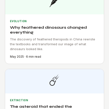
🪶
EVOLUTION
Why feathered dinosaurs changed
everything
The discovery of feathered theropods in China rewrote
the textbooks and transformed our image of what
dinosaurs looked like.
May 2025 · 6 min read
☄️
EXTINCTION
The asteroid that ended the