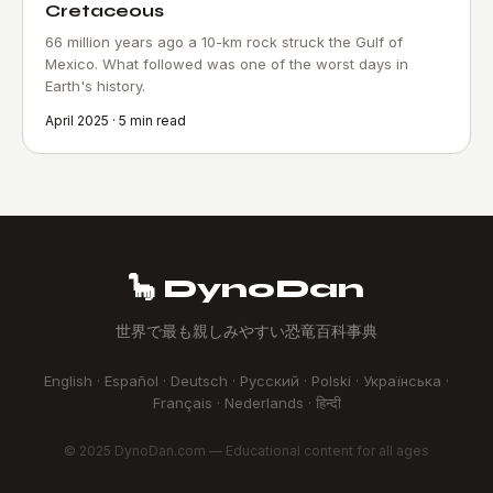
Cretaceous
66 million years ago a 10-km rock struck the Gulf of
Mexico. What followed was one of the worst days in
Earth's history.
April 2025 · 5 min read
🦕 DynoDan
世界で最も親しみやすい恐竜百科事典
English · Español · Deutsch · Русский · Polski · Українська ·
Français · Nederlands · हिन्दी
© 2025 DynoDan.com — Educational content for all ages