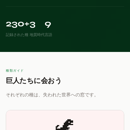

230+
3
9
記録された種
地質時代
言語
種類ガイド
巨人たちに会おう
それぞれの種は、失われた世界への窓です。
🦖