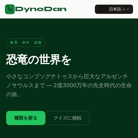
DynoDan
🦕
🇯🇵
日本語
JA
▼
教育 · 科学 · 冒険
恐竜の世界を
小さなコンプソグナトゥスから巨大なアルゼンチ
ノサウルスまで — 2億3000万年の先史時代の生命
の旅。
種類を探る
クイズに挑戦