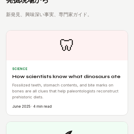
発掘現場から
新発見、興味深い事実、専門家ガイド。
🦷
SCIENCE
How scientists know what dinosaurs ate
Fossilized teeth, stomach contents, and bite marks on
bones are all clues that help paleontologists reconstruct
prehistoric diets.
June 2025 · 4 min read