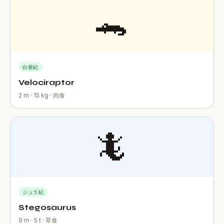
🐊
白亜紀
Velociraptor
2 m · 15 kg · 肉食
🦎
ジュラ紀
Stegosaurus
9 m · 5 t · 草食