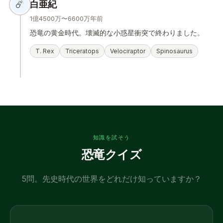
☄️
白亜紀
1億4500万〜6600万年前
恐竜の黄金時代。壊滅的な小惑星衝突で終わりました。
T. Rex
Triceratops
Velociraptor
Spinosaurus
知識を試そう
恐竜クイズ
5問。先史時代の世界をどれだけ知っていますか？