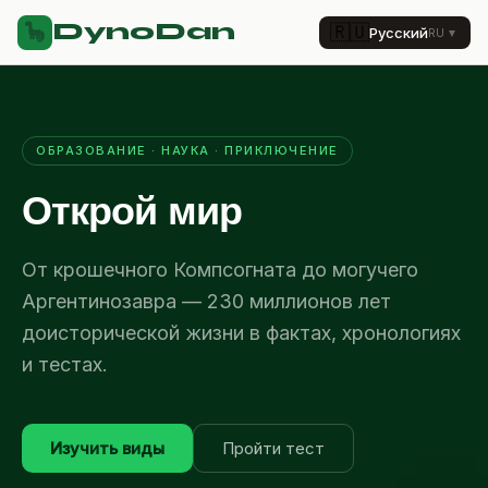
DynoDan
🦕
🇷🇺
Русский
RU
▼
ОБРАЗОВАНИЕ · НАУКА · ПРИКЛЮЧЕНИЕ
Открой мир
От крошечного Компсогната до могучего
Аргентинозавра — 230 миллионов лет
доисторической жизни в фактах, хронологиях
и тестах.
Изучить виды
Пройти тест