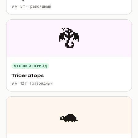
9 м · 5 т · Травоядный
🐉
МЕЛОВОЙ ПЕРИОД
Triceratops
9 м · 12 т · Травоядный
🐢