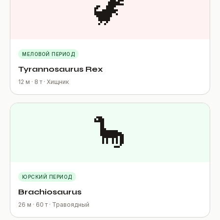
🦖
МЕЛОВОЙ ПЕРИОД
Tyrannosaurus Rex
12 м · 8 т · Хищник
🦕
ЮРСКИЙ ПЕРИОД
Brachiosaurus
26 м · 60 т · Травоядный